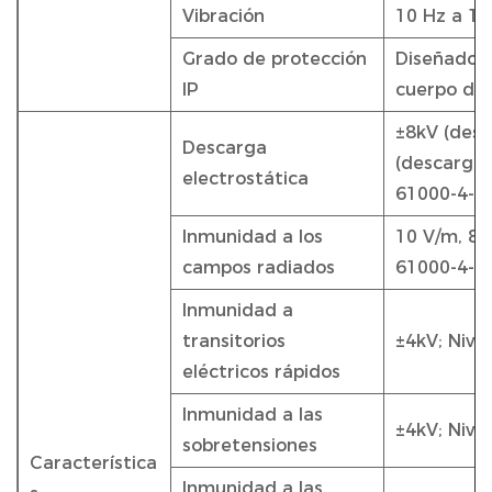
Vibración
10 Hz a 15
Grado de protección
Diseñado p
IP
cuerpo del
±8kV (desc
Descarga
(descarga d
electrostática
61000-4-2
Inmunidad a los
10 V/m, 80
campos radiados
61000-4-3
Inmunidad a
transitorios
±4kV; Nive
eléctricos rápidos
Inmunidad a las
±4kV; Nive
sobretensiones
Característica
Inmunidad a las