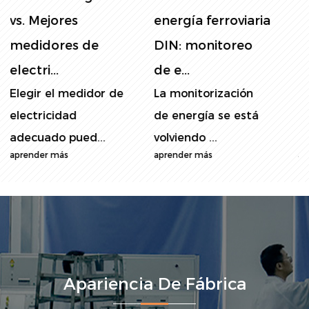
energía ferroviaria
energía del panel:
DIN: monitoreo
la guía final para
de e...
l...
La monitorización
En el mundo
de energía se está
consciente de la
volviendo ...
energía actual, el...
aprender más
aprender más
Apariencia De Fábrica