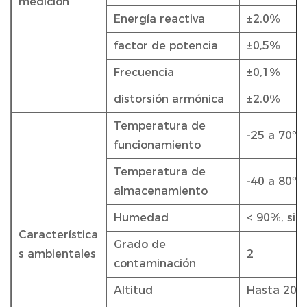
medición
Energía reactiva
±2,0%
factor de potencia
±0,5%
Frecuencia
±0,1%
distorsión armónica
±2,0%
Temperatura de
-25 a 70ºC
funcionamiento
Temperatura de
-40 a 80ºC
almacenamiento
Humedad
< 90%, sin
Característica
Grado de
s ambientales
2
contaminación
Altitud
Hasta 20