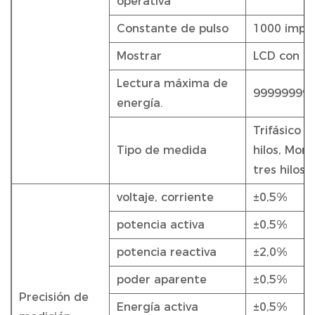
operativa
Constante de pulso
1000 imp/
Mostrar
LCD con re
Lectura máxima de
99999999
energía.
Trifásico d
Tipo de medida
hilos, Mono
tres hilos
voltaje, corriente
±0,5%
potencia activa
±0,5%
potencia reactiva
±2,0%
poder aparente
±0,5%
Precisión de
Energía activa
±0,5%