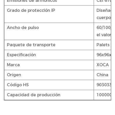
Emisiones de armónicos
CEI 6100
Grado de protección IP
Diseñado
cuerpo d
Ancho de pulso
60/100/2
el valor
Paquete de transporte
Palets d
Especificación
96x96x
Marca
XOCA
Origen
China
Código HS
9030339
Capacidad de producción
1000000