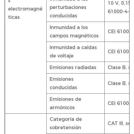
s
10 V, 0,15 
perturbaciones
electromagné
61000-4-6
conducidas
ticas
Inmunidad a los
CEI 61000-
campos magnéticos
Inmunidad a caídas
CEI 61000-
de voltaje
Emisiones radiadas
Clase B, 
Emisiones
Clase B, 
conducidas
Emisiones de
CEI 61000-
armónicos
Categoría de
CAT III, s
sobretensión