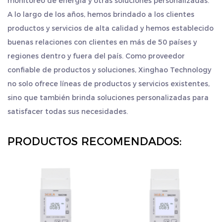
monitoreo de energía y otras soluciones personalizadas.
monitorear el consumo de energía de los equipos
A lo largo de los años, hemos brindado a los clientes
en la línea de producción, ayudando a las
productos y servicios de alta calidad y hemos establecido
empresas a ahorrar energía, reducir emisiones y
buenas relaciones con clientes en más de 50 países y
controlar costos.
regiones dentro y fuera del país. Como proveedor
Bienes raíces comerciales: en proyectos de bienes
confiable de productos y soluciones, Xinghao Technology
no solo ofrece líneas de productos y servicios existentes,
raíces comerciales, como centros comerciales y
sino que también brinda soluciones personalizadas para
edificios de oficinas, se utiliza para monitorear el
satisfacer todas sus necesidades.
consumo de energía de cada piso y proporcionar
soporte de datos para la administración de
PRODUCTOS RECOMENDADOS:
propiedades.
Riego agrícola: combinado con el sistema de riego
inteligente, monitorea el consumo de energía de
las bombas de agua, equipos de riego, etc. para
lograr un riego preciso y un riego que ahorre