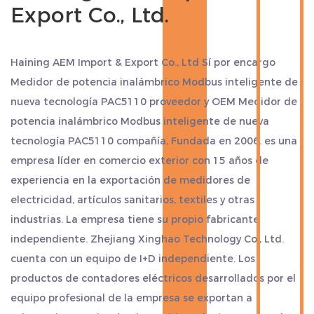
Export Co., Ltd.
incorporado, admite transmisión de datos a larga
distancia, no requiere cableado, lo que reduce los
costos de instalación y las dificultades de
Haining AEM Import & Export Co., Ltd Sí
por encargo
mantenimiento.
Medidor de potencia inalámbrico Modbus inteligente de
Soporte de entrada de contacto seco: proporciona
nueva tecnología PAC5110 proveedor
y
OEM Medidor de
soporte de 4 vías para entrada de contacto seco
potencia inalámbrico Modbus inteligente de nueva
tecnología PAC5110 compañía
, Fundada en 2006. es una
(fuente de alimentación incorporada de 20-24
empresa líder en comercio exterior con 15 años de
VCC), adecuado para conectar varios sensores de
experiencia en la exportación de medidores de
cantidad de interruptores, como estado del
electricidad, artículos sanitarios, textiles y otras
disyuntor, interruptor magnético de puerta, etc.,
industrias. La empresa tiene su propio fabricante
ampliando el rango de aplicación. del medidor.
independiente. Zhejiang Xinghao Technology Co., Ltd.
Medición de alta precisión: la resistencia de
cuenta con un equipo de I+D independiente. Los
entrada es de 10 kΩ, la frecuencia máxima puede
productos de contadores eléctricos desarrollados por el
equipo profesional de la empresa se exportan a
alcanzar los 250 Hz y el tiempo de respuesta es de