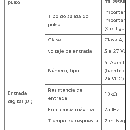
milisegun
pulso
Importar/e
Tipo de salida de
Importar/e
pulso
(Configura
Clase
Clase A, s
voltaje de entrada
5 a 27 VC
4. Admite 
Número, tipo
(fuente de
24 VCC)
Resistencia de
Entrada
10kΩ
entrada
digital (DI)
Frecuencia máxima
250Hz
Tiempo de respuesta
2 milisegu