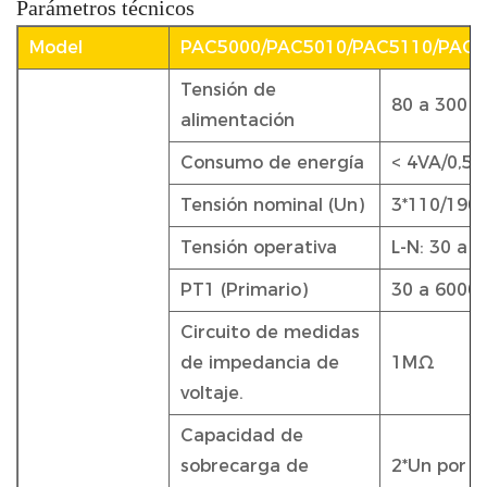
Parámetros técnicos
Model
PAC5000/PAC5010/PAC5110/PAC5
Tensión de
80 a 300 V
alimentación
Consumo de energía
< 4VA/0,5
Tensión nominal (Un)
3*110/190
Tensión operativa
L-N: 30 a 
PT1 (Primario)
30 a 6000
Circuito de medidas
de impedancia de
1MΩ
voltaje.
Capacidad de
sobrecarga de
2*Un por 