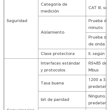
Categoría de
CAT III, s
medición
Seguridad
Prueba de 
minuto
Aislamiento
Prueba de 
de onda de
Clase protectora
II, según I
Interfaces estándar
RS485 de 2
y protocolos.
Mbus
1200 a 348
Tasa buena
predeterm
Ninguno, Pa
bit de paridad
predeterm