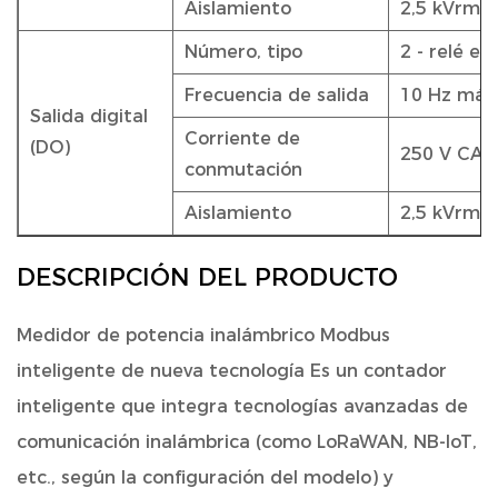
Aislamiento
2,5 kVrms
Número, tipo
2 - relé e
Frecuencia de salida
10 Hz máx
Salida digital
Corriente de
(DO)
250 V CA a
conmutación
Aislamiento
2,5 kVrms
DESCRIPCIÓN DEL PRODUCTO
Medidor de potencia inalámbrico Modbus
inteligente de nueva tecnología
Es un contador
inteligente que integra tecnologías avanzadas de
comunicación inalámbrica (como LoRaWAN, NB-IoT,
etc., según la configuración del modelo) y