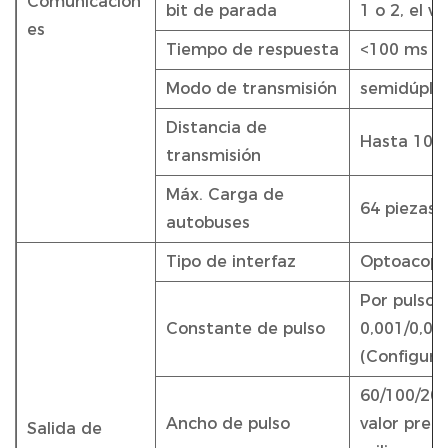
Comunicacion
bit de parada
1 o 2, el 
es
Tiempo de respuesta
<100 ms
Modo de transmisión
semidúple
Distancia de
Hasta 10
transmisión
Máx. Carga de
64 piezas
autobuses
Tipo de interfaz
Optoacopla
Por pulso i
Constante de pulso
0,001/0,01
(Configura
60/100/200
Ancho de pulso
valor pred
Salida de