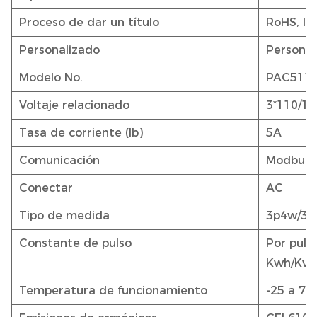
Proceso de dar un título
RoHS, IS
Personalizado
Personal
Modelo No.
PAC511
Voltaje relacionado
3*110/19
Tasa de corriente (Ib)
5A
Comunicación
Modbus
Conectar
AC
Tipo de medida
3p4w/3p
Constante de pulso
Por pulso
Kwh/Kva
Temperatura de funcionamiento
-25 a 70