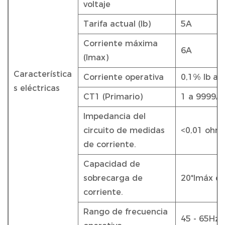
voltaje
Tarifa actual (Ib)
5A
Corriente máxima
6A
(Imax)
Característica
Corriente operativa
0,1% Ib a 
s eléctricas
CT1 (Primario)
1 a 9999A
Impedancia del
circuito de medidas
<0,01 ohm
de corriente.
Capacidad de
sobrecarga de
20*Imáx d
corriente.
Rango de frecuencia
45 - 65Hz