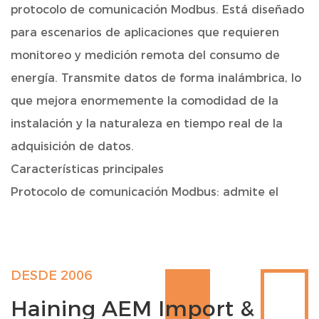
protocolo de comunicación Modbus. Está diseñado
para escenarios de aplicaciones que requieren
monitoreo y medición remota del consumo de
energía. Transmite datos de forma inalámbrica, lo
que mejora enormemente la comodidad de la
instalación y la naturaleza en tiempo real de la
adquisición de datos.
Características principales
Protocolo de comunicación Modbus: admite el
protocolo Modbus RTU/TCP estándar, conveniente
para la interacción de datos con varios sistemas y
software de automatización, y monitoreo y
DESDE 2006
administración remotos.
Haining AEM Import &
Transmisión inalámbrica: módulo inalámbrico