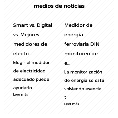
medios de noticias
Control del
Medidores de
S
consumo de
riel DIN de una
v
electricidad:
sola fase:
Selección de ...
instalació...
e
La medición del
Los medidores
E
consumo de
eléctricos de riel
d
energía con
DIN monofásico se
a
á
precisión es
utiliz...
a
l
Leer más
L
esenc...
Leer más