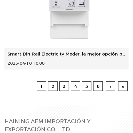
Smart Din Rail Electricity Meder: la mejor opción para com...
2025-04-10 10:00
1
2
3
4
5
6
›
››
HAINING AEM IMPORTACIÓN Y
EXPORTACIÓN CO., LTD.