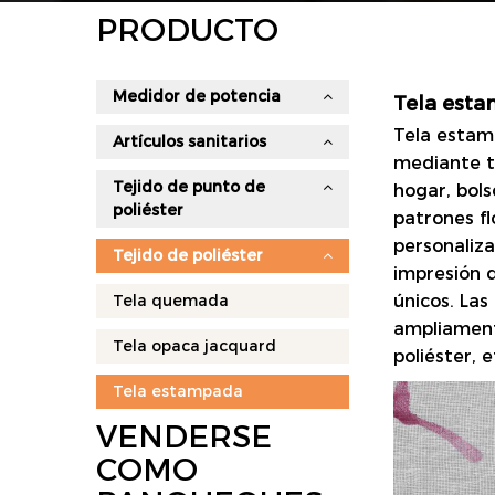
PRODUCTO
Medidor de potencia
Tela esta
Tela esta
Artículos sanitarios
mediante te
Tejido de punto de
hogar, bols
poliéster
patrones f
personaliza
Tejido de poliéster
impresión d
Tela quemada
únicos. La
ampliament
Tela opaca jacquard
poliéster, e
Tela estampada
VENDERSE
COMO