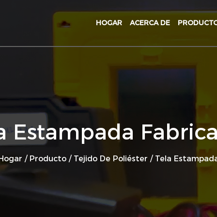
HOGAR
ACERCA DE
PRODUCT
a Estampada Fabric
Hogar
/
Producto
/
Tejido De Poliéster
/
Tela Estampad