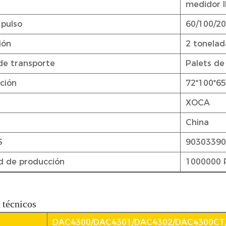
medidor 
pulso
60/100/20
ión
2 tonelad
de transporte
Palets de
ación
72*100*65
XOCA
China
S
9030339
d de producción
1000000 
 técnicos
DAC4300/DAC4301/DAC4302/DAC4300CT