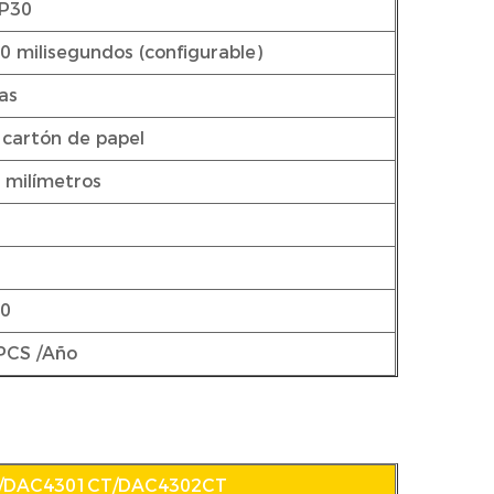
IP30
0 milisegundos (configurable)
as
 cartón de papel
 milímetros
00
PCS /Año
/DAC4301CT/DAC4302CT