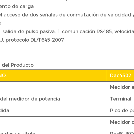
ento de carga
el acceso de dos señales de conmutación de velocidad y
s
1 salida de pulso pasiva, 1 comunicación RS485, veloci
, protocolo DL/T645-2007
n del Producto
NO.
Dac4302
Medidor e
del medidor de potencia
Terminal
dida
Pico de p
Medidor 
e dar un título
RoHS, ISO