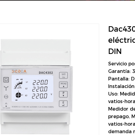
Dac430
eléctri
DIN
Servicio p
Garantía: 
Pantalla: D
Instalación
Uso: Medid
vatios-hor
Medidor de
prepago, M
vatios-hor
demanda 