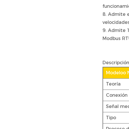
funcionami
8. Admite 
velocidade
9. Admite 
Modbus RTU
Descripció
Modeloo 
Teoría
Conexión 
Señal me
Tipo
Proceso d