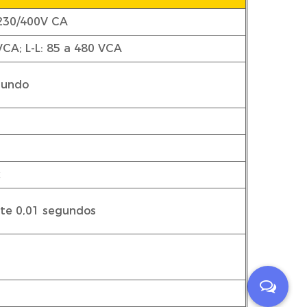
 230/400V CA
VCA; L-L: 85 a 480 VCA
gundo
x
te 0,01 segundos