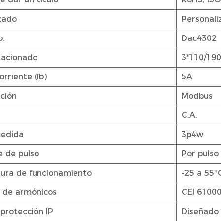
zado
Personali
o.
Dac4302
elacionado
3*110/19
rriente (Ib)
5A
ción
Modbus
C.A.
medida
3p4w
 de pulso
Por pulso
ura de funcionamiento
-25 a 55º
 de armónicos
CEI 61000
protección IP
Diseñado 