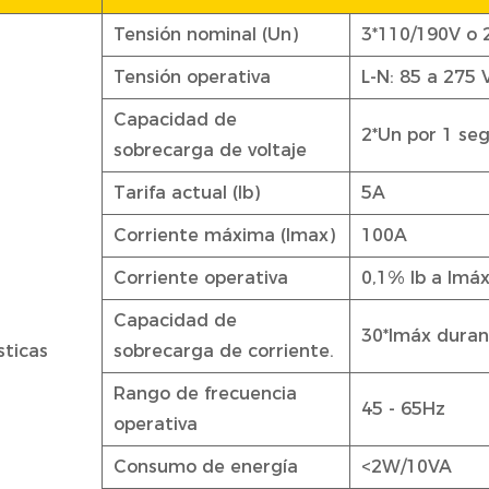
Tensión nominal (Un)
3*110/190V o
Tensión operativa
L-N: 85 a 275 
Capacidad de
2*Un por 1 se
sobrecarga de voltaje
Tarifa actual (Ib)
5A
Corriente máxima (Imax)
100A
Corriente operativa
0,1% Ib a Imá
Capacidad de
30*Imáx duran
sticas
sobrecarga de corriente.
Rango de frecuencia
45 - 65Hz
operativa
Consumo de energía
<2W/10VA