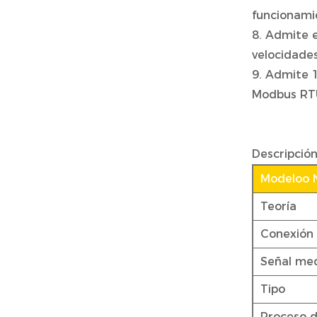
funcionami
8. Admite 
velocidade
9. Admite 
Modbus RTU
Descripció
Modeloo 
Teoría
Conexión 
Señal me
Tipo
Proceso d