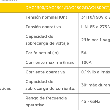
DAC4300/DAC4301/DAC4302/DAC4300CT
Tensión nominal (Un)
3*110/190V o
Tensión operativa
L-N: 85 a 275 
Capacidad de
2*Un por 1 se
sobrecarga de voltaje
Tarifa actual (Ib)
5A
Corriente máxima (Imax)
100A
Corriente operativa
0,1% Ib a Imá
Capacidad de
30*Imáx duran
sticas
sobrecarga de corriente.
Rango de frecuencia
45 - 65Hz
operativa