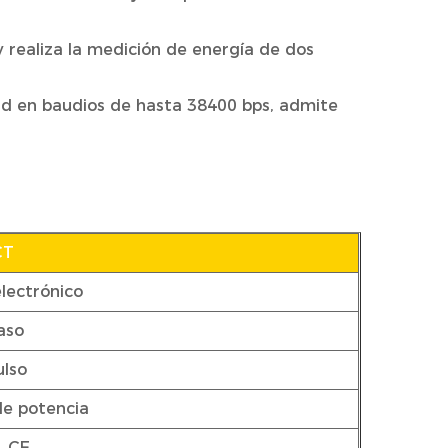
 realiza la medición de energía de dos
dad en baudios de hasta 38400 bps, admite
CT
lectrónico
aso
ulso
de potencia
, CE