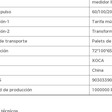
medidor 
pulso
60/100/20
ión-1
Tarifa múl
ión-2
Transform
de transporte
Palets de
ación
72*100*65
XOCA
China
S
9030339
d de producción
1000000 
 técnicos