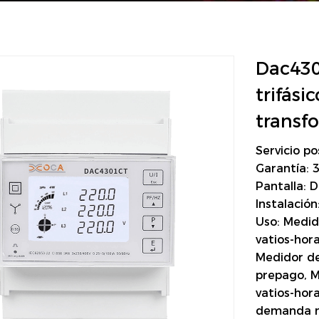
Dac430
trifási
transf
Servicio p
Garantía: 
Pantalla: D
Instalación:
Uso: Medid
vatios-hor
Medidor de
prepago, M
vatios-hor
demanda 