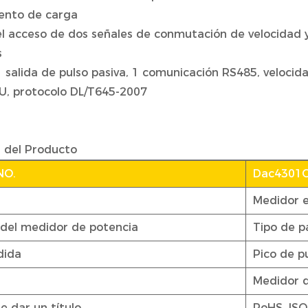
ento de carga
el acceso de dos señales de conmutación de velocidad y
s
1 salida de pulso pasiva, 1 comunicación RS485, veloci
, protocolo DL/T645-2007
n del Producto
NO.
Dac4301
Medidor e
del medidor de potencia
Tipo de p
dida
Pico de p
Medidor 
e dar un título
RoHS, ISO