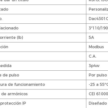
zado
Personali
o.
Dac4301
elacionado
3*110/19
rriente (Ib)
5A
ción
Modbus
C.A.
medida
3p4w
 de pulso
Por pulso
ura de funcionamiento
-25 a 55º
 de armónicos
CEI 61000
protección IP
Diseñado 