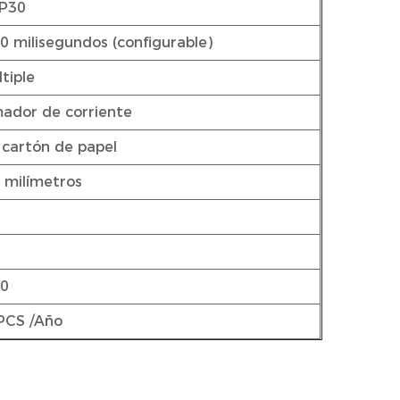
IP30
0 milisegundos (configurable)
tiple
ador de corriente
 cartón de papel
 milímetros
00
PCS /Año