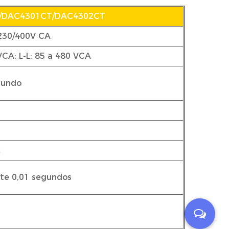
/DAC4301CT/DAC4302CT
 230/400V CA
VCA; L-L: 85 a 480 VCA
gundo
x
te 0,01 segundos