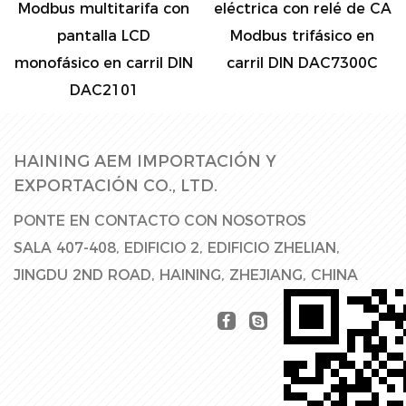
itarifa con
eléctrica con relé de CA
energía WiFi
la LCD
Modbus trifásico en
multifunción
n carril DIN
carril DIN DAC7300C
DI
2101
HAINING AEM IMPORTACIÓN Y
EXPORTACIÓN CO., LTD.
PONTE EN CONTACTO CON NOSOTROS
SALA 407-408, EDIFICIO 2, EDIFICIO ZHELIAN,
JINGDU 2ND ROAD, HAINING, ZHEJIANG, CHINA