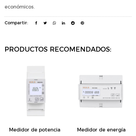
económicos.
Compartir:
PRODUCTOS RECOMENDADOS:
e potencia
Medidor de energía
Dac7320c M